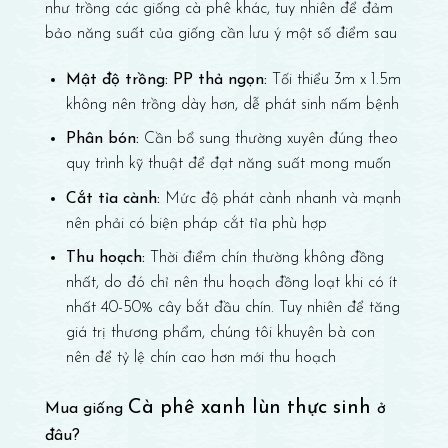
như trồng các giống cà phê khác, tuy nhiên để đảm
bảo năng suất của giống cần lưu ý một số điểm sau
Mật độ trồng: PP thả ngọn:
Tối thiểu 3m x 1.5m
không nên trồng dày hơn, dễ phát sinh nấm bệnh
Phân bón:
Cần bổ sung thường xuyên đúng theo
quy trình kỹ thuật để đạt năng suất mong muốn
Cắt tỉa cành:
Mức độ phát cành nhanh và mạnh
nên phải có biện pháp cắt tỉa phù hợp
Thu hoạch:
Thời điểm chín thường không đồng
nhất, do đó chỉ nên thu hoạch đồng loạt khi có ít
nhất 40-50% cây bắt đầu chín. Tuy nhiên để tăng
giá trị thương phẩm, chúng tôi khuyên bà con
nên để tỷ lệ chín cao hơn mới thu hoạch
Cà phê xanh lùn thực sinh
Mua giống
ở
đâu?