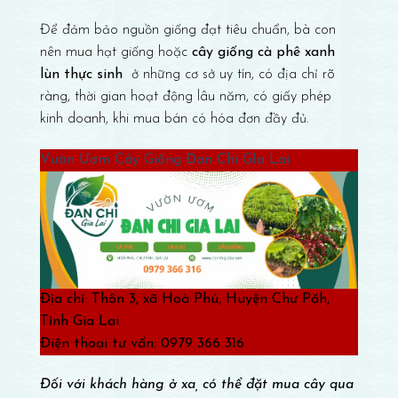
Để đảm bảo nguồn giống đạt tiêu chuẩn, bà con
nên mua hạt giống hoặc
cây giống cà phê xanh
lùn thực sinh
ở những cơ sở uy tín, có địa chỉ rõ
ràng, thời gian hoạt động lâu năm, có giấy phép
kinh doanh, khi mua bán có hóa đơn đầy đủ.
Vườn Ươm Cây Giống Đan Chi GIa Lai
Địa chỉ: Thôn 3, xã Hoà Phú, Huyện Chư Păh,
Tỉnh Gia Lai
Điện thoại tư vấn: 0979 366 316
Đối với khách hàng ở xa, có thể đặt mua cây qua