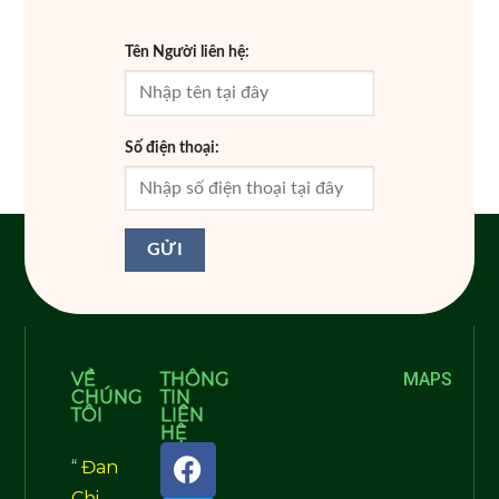
Tên Người liên hệ:
Số điện thoại:
VỀ
THÔNG
MAPS
CHÚNG
TIN
TÔI
LIÊN
HỆ
“
Đan
Chi