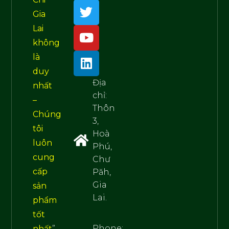
Gia
Lai
không
là
duy
Địa
nhất
chỉ:
–
Thôn
Chúng
3,
tôi
Hoà
luôn
Phú,
cung
Chư
cấp
Păh,
Gia
sản
Lai.
phẩm
tốt
Phone:
nhất
”.