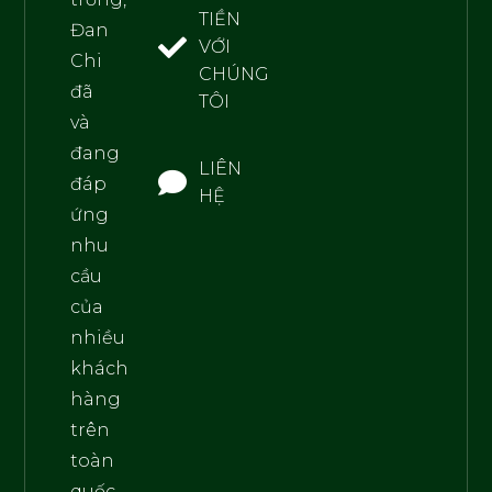
TIỀN
Đan
VỚI
Chi
CHÚNG
đã
TÔI
và
đang
LIÊN
đáp
HỆ
ứng
nhu
cầu
của
nhiều
khách
hàng
trên
toàn
quốc.