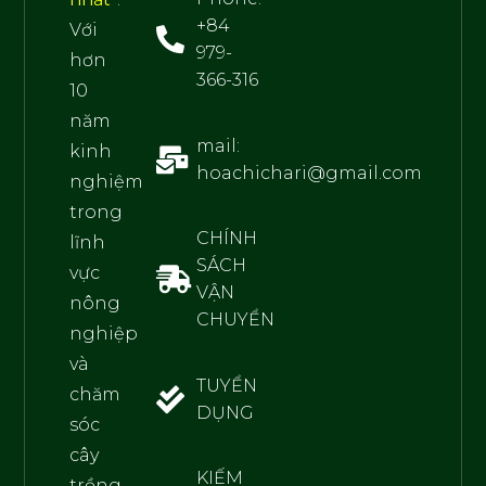
+84
Với
979-
hơn
366-316
10
năm
mail:
kinh
hoachichari@gmail.com
nghiệm
trong
CHÍNH
lĩnh
SÁCH
vực
VẬN
nông
CHUYỂN
nghiệp
và
TUYỂN
chăm
DỤNG
sóc
cây
KIẾM
trồng,