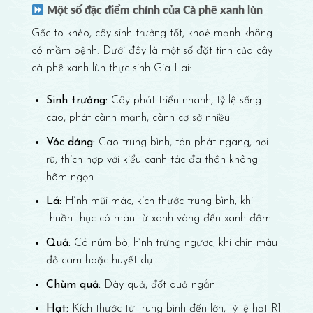
Một số đặc điểm chính của Cà phê xanh lùn
Gốc to khẻo, cây sinh trưởng tốt, khoẻ mạnh không
có mầm bệnh. Dưới đây là một số đặt tính của cây
cà phê xanh lùn thực sinh Gia Lai:
Sinh trưởng:
Cây phát triển nhanh, tỷ lệ sống
cao, phát cành mạnh, cành cơ sở nhiều
Vóc dáng:
Cao trung bình, tán phát ngang, hơi
rũ, thích hợp với kiểu canh tác đa thân không
hãm ngọn.
Lá:
Hình mũi mác, kích thước trung bình, khi
thuần thục có màu từ xanh vàng đến xanh đậm
Quả:
Có núm bò, hình trứng ngược, khi chín màu
đỏ cam hoặc huyết dụ
Chùm quả:
Dày quả, đốt quả ngắn
Hạt:
Kích thước từ trung bình đến lớn, tỷ lệ hạt R1