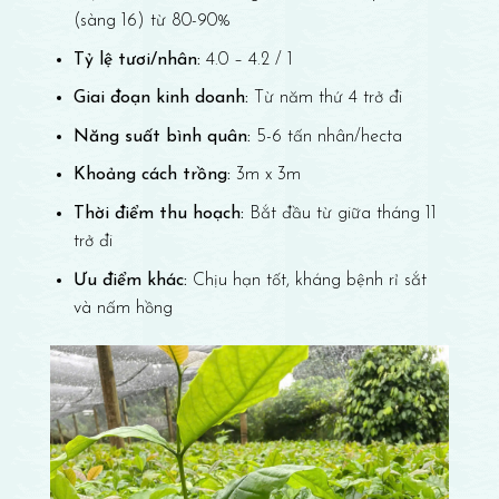
(sàng 16) từ 80-90%
Tỷ lệ tươi/nhân:
4.0 – 4.2 / 1
Giai đoạn kinh doanh:
Từ năm thứ 4 trở đi
Năng suất bình quân:
5-6 tấn nhân/hecta
Khoảng cách trồng:
3m x 3m
Thời điểm thu hoạch:
Bắt đầu từ giữa tháng 11
trở đi
Ưu điểm khác:
Chịu hạn tốt, kháng bệnh rỉ sắt
và nấm hồng