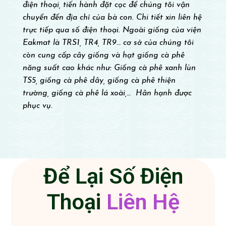
điện thoại, tiến hành đặt cọc để chúng tôi vận
chuyển đến địa chỉ của bà con. Chi tiết xin liên hệ
trực tiếp qua số điện thoại. Ngoài giống của viện
Eakmat là TRS1, TR4, TR9… cơ sở của chúng tôi
còn cung cấp cây giống và hạt giống cà phê
năng suất cao khác như: Giống cà phê xanh lùn
TS5, giống cà phê dây, giống cà phê thiện
trường, giống cà phê lá xoài,… Hân hạnh được
phục vụ.
Để Lại Số Điện
Thoại
L
i
ê
n
H
ệ