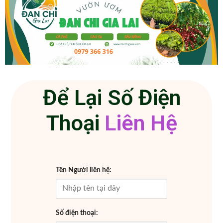
Để Lại Số Điện
Thoại
L
i
ê
n
H
ệ
n
H
ệ
Tên Người liên hệ:
Số điện thoại: