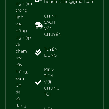
hoachichari@gmail.com
nghiệm
trong
CHÍNH
lĩnh
SÁCH
vực
VẬN
nông
CHUYỂN
nghiệp
và
TUYỂN
chăm
DỤNG
sóc
cây
KIẾM
trồng,
TIỀN
Đan
VỚI
Chi
CHÚNG
đã
TÔI
và
đang