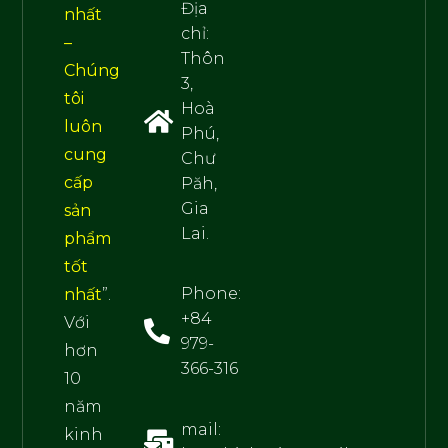
Địa
nhất
chỉ:
–
Thôn
Chúng
3,
tôi
Hoà
luôn
Phú,
cung
Chư
cấp
Păh,
Gia
sản
Lai.
phẩm
tốt
Phone:
nhất
”.
+84
Với
979-
hơn
366-316
10
năm
mail:
kinh