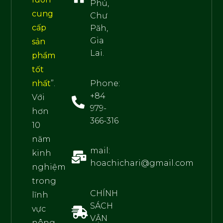
Phú,
cung
Chư
cấp
Păh,
Gia
sản
Lai.
phẩm
tốt
Phone:
nhất
”.
+84
Với
979-
hơn
366-316
10
năm
mail:
kinh
hoachichari@gmail.com
nghiệm
trong
CHÍNH
lĩnh
SÁCH
vực
VẬN
nông