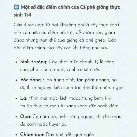
Một số đặc điểm chính của Cà phê giống thực
sinh Tr4
Cây được ươm từ hạt (thường gọi là cây thực sinh)
nên có nhiều ưu điểm nổi trội, dễ chăm sóc, giảm
được những hạn chế của giống cà phê ghép. Các
đặc điểm chính của cây con khi trồng như sau
Sinh trưởng:
Cây phát triển nhanh, tỷ lệ sống
cao, phát cành mạnh, cành cơ sở nhiều
Vóc dáng:
Cao trung bình, tán phát ngang, hơi
rũ, thích hợp với kiểu canh tác đơn thân hãm ngọn
Lá:
Hình mũi mác, kích thước trung bình, khi
thuần thục có màu từ xanh vàng đến xanh đậm
Quả:
Có núm bò, hình trứng ngược, khi chín màu
đỏ cam hoặc huyết dụ
Chùm quả:
Dày quả, đốt quả ngắn