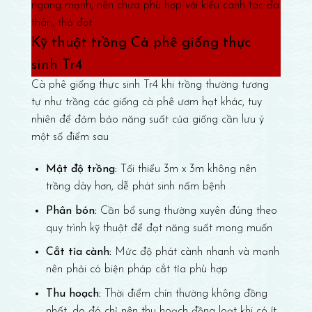
ngang mạnh, nên chưa phù hợp với kiểu canh tác đa
thân, thả đọt
Kỹ thuật trồng Cà phê giống thực
sinh Tr4
Cà phê giống thực sinh Tr4 khi trồng thường tương
tự như trồng các giống cà phê ươm hạt khác, tuy
nhiên để đảm bảo năng suất của giống cần lưu ý
một số điểm sau
Mật độ trồng:
Tối thiểu 3m x 3m không nên
trồng dày hơn, dễ phát sinh nấm bệnh
Phân bón:
Cần bổ sung thường xuyên đúng theo
quy trình kỹ thuật để đạt năng suất mong muốn
Cắt tỉa cành:
Mức độ phát cành nhanh và mạnh
nên phải có biện pháp cắt tỉa phù hợp
Thu hoạch:
Thời điểm chín thường không đồng
nhất, do đó chỉ nên thu hoạch đồng loạt khi có ít