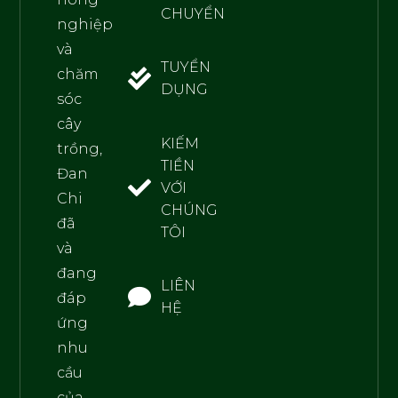
CHUYỂN
nghiệp
và
TUYỂN
chăm
DỤNG
sóc
cây
KIẾM
trồng,
TIỀN
Đan
VỚI
Chi
CHÚNG
đã
TÔI
và
đang
LIÊN
đáp
HỆ
ứng
nhu
cầu
của