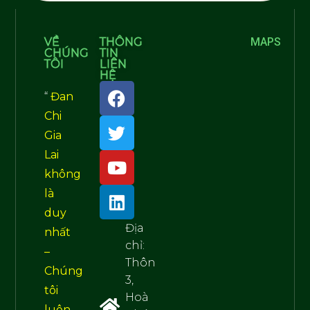
VỀ
THÔNG
MAPS
CHÚNG
TIN
TÔI
LIÊN
HỆ
“
Đan
Chi
Gia
Lai
không
là
duy
Địa
nhất
chỉ:
–
Thôn
Chúng
3,
tôi
Hoà
luôn