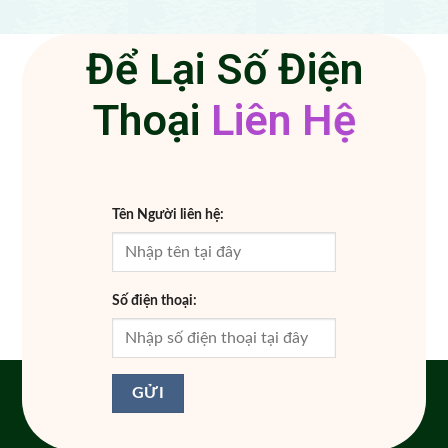
Để Lại Số Điện
Thoại
L
i
ê
n
H
ệ
Tên Người liên hệ:
Số điện thoại: