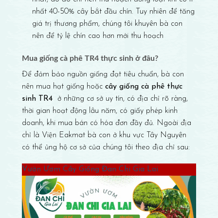
nhất 40-50% cây bắt đầu chín. Tuy nhiên để tăng
giá trị thương phẩm, chúng tôi khuyên bà con
nên để tỷ lệ chín cao hơn mới thu hoạch
Mua giống cà phê TR4 thực sinh ở đâu?
Để đảm bảo nguồn giống đạt tiêu chuẩn, bà con
nên mua hạt giống hoặc
cây giống cà phê thực
sinh TR4
ở những cơ sở uy tín, có địa chỉ rõ ràng,
thời gian hoạt động lâu năm, có giấy phép kinh
doanh, khi mua bán có hóa đơn đầy đủ. Ngoài địa
chỉ là Viện Eakmat bà con ở khu vực Tây Nguyên
có thể ủng hộ cơ sở của chúng tôi theo địa chỉ sau:
Vườn Ươm Cây Giống Đan Chi Gia Lai