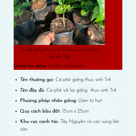
Cà phê giống thực sinh Tr4 được ươm từ hạt
cây mẹ TR4
Chủng loại giống:
Cà phê vối Robusta
Tên thường gọi:
Cà phê giống thực sinh Tr4
Tên đầy đủ:
Cà phê vối lai giống thực sinh Tr4
Phương pháp nhân giống:
Ươm từ hạt
Quy cách bầu đất:
15cm x 25cm
Khu vực canh tác:
Tây Nguyên và các vùng lân
cận