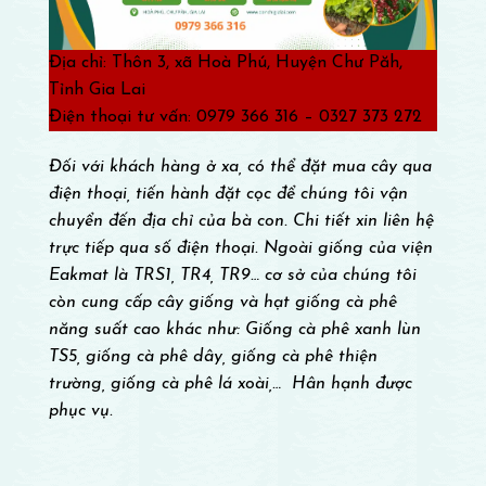
Địa chỉ: Thôn 3, xã Hoà Phú, Huyện Chư Păh,
Tỉnh Gia Lai
Điện thoại tư vấn: 0979 366 316 – 0327 373 272
Đối với khách hàng ở xa, có thể đặt mua cây qua
điện thoại, tiến hành đặt cọc để chúng tôi vận
chuyển đến địa chỉ của bà con. Chi tiết xin liên hệ
trực tiếp qua số điện thoại. Ngoài giống của viện
Eakmat là TRS1, TR4, TR9… cơ sở của chúng tôi
còn cung cấp cây giống và hạt giống cà phê
năng suất cao khác như: Giống cà phê xanh lùn
TS5, giống cà phê dây, giống cà phê thiện
trường, giống cà phê lá xoài,… Hân hạnh được
phục vụ.