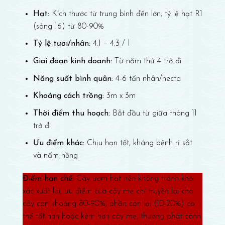
Hạt:
Kích thước từ trung bình đến lớn, tỷ lệ hạt R1
(sàng 16) từ 80-90%
Tỷ lệ tươi/nhân:
4.1 – 4.3 / 1
Giai đoạn kinh doanh:
Từ năm thứ 4 trở đi
Năng suất bình quân:
4-6 tấn nhân/hecta
Khoảng cách trồng:
3m x 3m
Thời điểm thu hoạch:
Bắt đầu từ giữa tháng 11
trở đi
Ưu điểm khác:
Chịu hạn tốt, kháng bệnh rỉ sắt
và nấm hồng
Điểm hạn chế:
Cây ươm hạt nên không tránh khỏi
xác xuất lai, ưu điểm của cây mẹ chỉ truyền lại cho
cây con khoảng 80-90%, phần còn lại (10-20%) có
thể tốt hơn hoặc kém hơn cây mẹ, thường phát cành