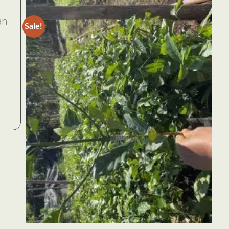
an
Sale!