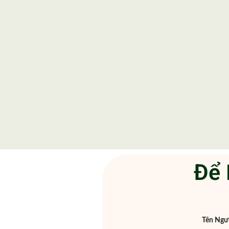
Để 
Tên Ngườ