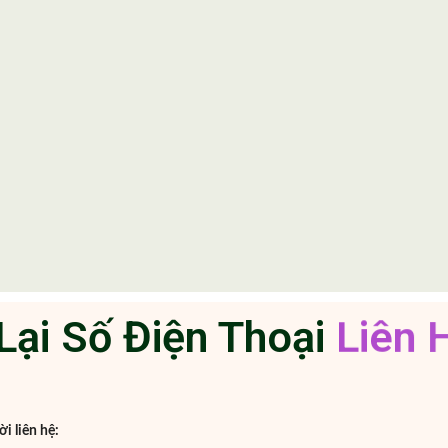
Lại Số Điện Thoại
L
i
ê
n
i liên hệ: