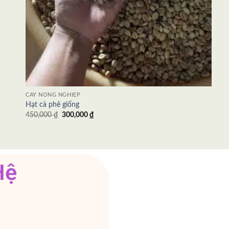
CÂY NÔNG NGHIỆP
Hạt cà phê giống
450,000
₫
300,000
₫
H
ệ