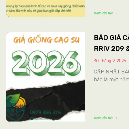
Xem chi tiết.. »
BÁO GIÁ C
RRIV 209 
30 Tháng 9, 2025
CẬP NHẬT BÁO
báo là một nă
Xem chi tiết.. »