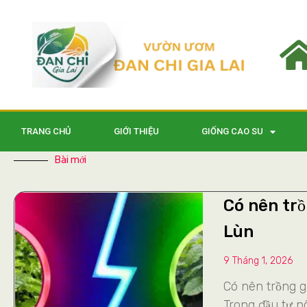
TRANG CHỦ
GIỚI THIỆU
GIỐNG CAO SU
Bài mới
Có nên trồ
Lùn
9 Tháng 1, 2026
Có nên trồng g
Trong đầu tư n