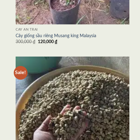
CÂY ĂN TRÁI
Cây giống sầu riêng Musang king Malaysia
300,000
₫
120,000
₫
Sale!