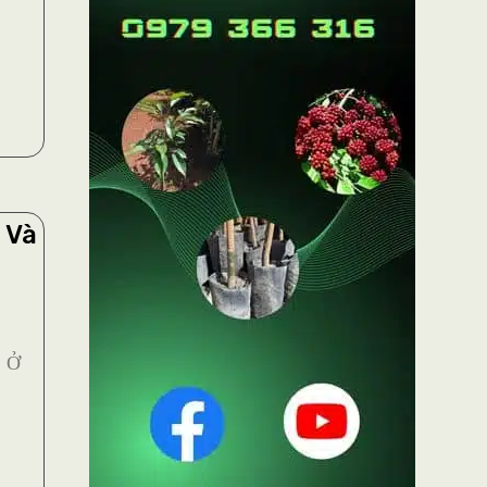
 Và
n Ở