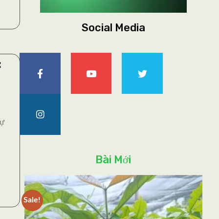
Social Media
:
ự
Bài Mới
Sale!