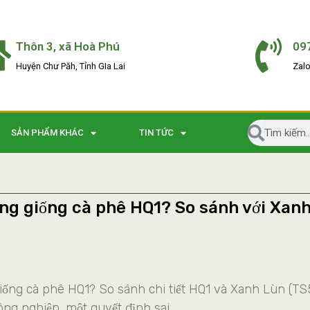
Thôn 3, xã Hoà Phú
09
Huyện Chư Păh, Tỉnh GIa Lai
Zal
SẢN PHẨM KHÁC
TIN TỨC
ng giống cà phê HQ1? So sánh với Xan
iống cà phê HQ1? So sánh chi tiết HQ1 và Xanh Lùn (TS
ông nghiệp, một quyết định sai