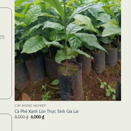
025
CÂY NÔNG NGHIỆP
Cà Phê Xanh Lùn Thực Sinh Gia Lai
8,000
₫
6,000
₫