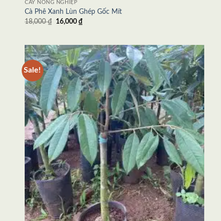
CÂY NÔNG NGHIỆP
Cà Phê Xanh Lùn Ghép Gốc Mít
18,000
₫
16,000
₫
Sale!